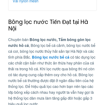
Vải nylon mesh
Bông lọc nước Tiến Đạt tại Hà
Nội
Chuyên bán
Bông lọc nước, Tấm bông gòn lọc
nước hồ cá
, Bông lọc bể cá cảnh, bông lọc nước bể
cá coi, bông lọc nước thủy hải sản tại Hà Nội và các
tỉnh phía Bắc.
Bông lọc nước bể cá
có tác dụng lọc
các chất cặn bẩn như thức ăn thừa hay phân của cá
thải ra trong hồ cá. Khi lọc nước qua bông thì nó còn
có tác dụng cung cấp thêm oxy cho hồ cá. Bông lọc
nước bể cá thường được đặt ở ngăn đầu tiên của hệ
thống lọc. Để hiệu quả lọc cao hơn bạn nên tạo các
lớp bông xếp cách nhau hay người ta vẫn hay gọi là
hệ thống lọc dàn mưa làm tăng gấp đôi hoặc gấp 3
hiệu quả lọc nước.