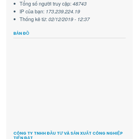
Tổng số người truy cập:
48743
IP của bạn:
173.239.224.19
Thống kê từ:
02/12/2019 - 12:37
BẢN ĐỒ
CÔNG TY TNHH ĐẦU TƯ VÀ SẢN XUẤT CÔNG NGHIỆP
TIẾN ĐẠT